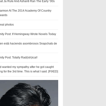
hat Ja Rule And Ashanti Ran The Early ’00s
armon At The 2014 Academy Of Country
wards
real photos
ty Post: If Hemingway Wrote Novels Today
ven está haciendo asombrosos Snapchats de
y Post: Totally Rad(ish)ical!
nd wanted my sympathy after he got caught
ing for the 3rd time. This is what I said. [FIXED]