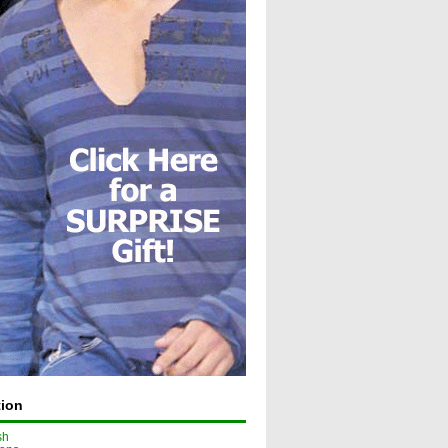
tion
sh