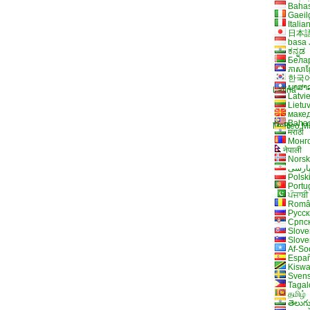
Bahas
Gaeil
Italia
日本
basa
ಕನ್ನಡ
Бела
ភាសាខ្ម
한국
ພາສາ
Latīna
Latvi
Lietu
макед
Baha
Malti
Te Reo M
मराठी
Монг
नेपाली
Norsk
ارسی
Polsk
Portu
ਪੰਜਾਬੀ
Româ
Русс
Cрпск
Slove
Slove
Af-So
Espa
Kiswa
Sven
Tagal
தமிழ்
తెలుగ