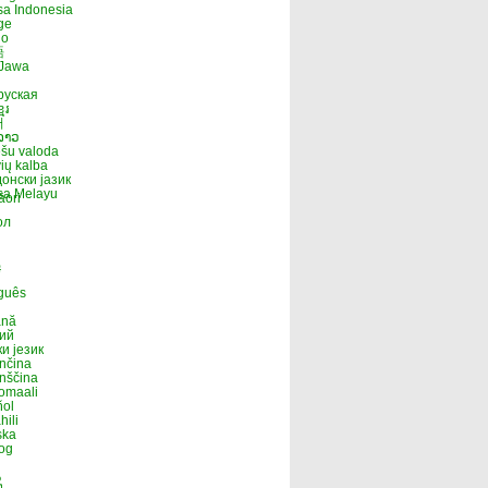
a Indonesia
ge
no
語
 Jawa
руская
ែរ
어
ລາວ
ešu valoda
vių kalba
онски јазик
sa Melayu
āori
ол
پ
i
guês
nă
кий
и језик
nčina
nščina
omaali
ñol
hili
ska
og
ు