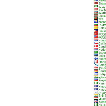
Afrik
Shqip
لعربية
Հայե
azərb
Eusk
বাংলা
bosan
Бълг
Catal
Binis
中文(
中文(
Hrvat
Češti
Dans
Neder
Esper
Eesti 
Suom
Franç
Gale
ქარ
Deut
Ελλην
ગુજરા
Kreyò
Hars
Hmoo
Hmoo
עברית
हिन्दी; ह
Magy
Íslen
Asụsụ