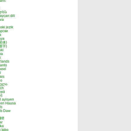
aans
ا
րեն
aycan dili
ara
ski jezik
арски
à
aya
简体)
漢字)
ski
na
k
lands
anto
keel
i
ais
go
თული
sch
ικά
તી
l ayisyen
hen Hausa
b
b Daw
िंदी
ar
ska
 Igbo