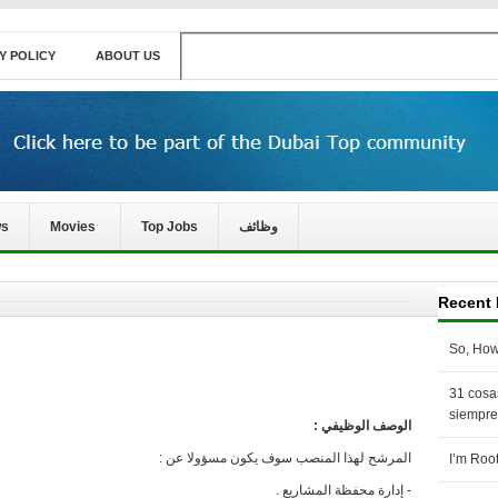
Y POLICY
ABOUT US
s
Movies
Top Jobs
وظائف
Recent 
So, How
31 cosa
siempre
الوصف الوظيفي :
المرشح لهذا المنصب سوف يكون مسؤولا عن :
I’m Roo
- إدارة محفظة المشاريع .