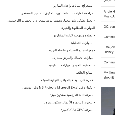
Proof T
- استخراج البيانات وإعداد التقارير .
Angie H
- مراجعة عمليات سلسلة التوريد لتحقيق التحسين المستمر .
Music A
- العمل بشكل وثيق معها، وتقديم الدعم للمخازن والخدمات اللوجستية .
OC: sur
المهارات المطلوبة والخبرة :
- القيادة ومنهجية لإدارة المشاريع .
Communi
- المهارات التحليلية .
Este jo
- معرفة جيدة التجزئة وسلسلة التوريد .
Disney
- مهارات الاتصال والعرض ممتازة .
Communit
- التخطيط الجيد والمهارات التنظيمية .
- النتائج الخلاقة .
My frie
shoplift
- قادرة على الوفاء بالمواعيد النهائية الضيقة .
- الكفاءة في Microsoft Excel و MS Project وباور بوينت .
- معرفة اللغة الفرنسية ستكون ميزة .
- التجربة في دورة الأعمال ستكون ميزة .
- معرفة GICA / GIMA ميزة .