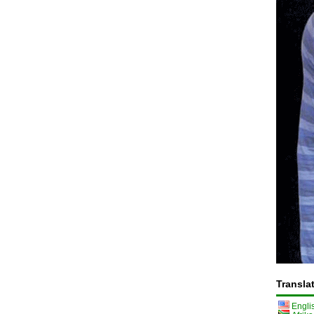
Transla
Engli